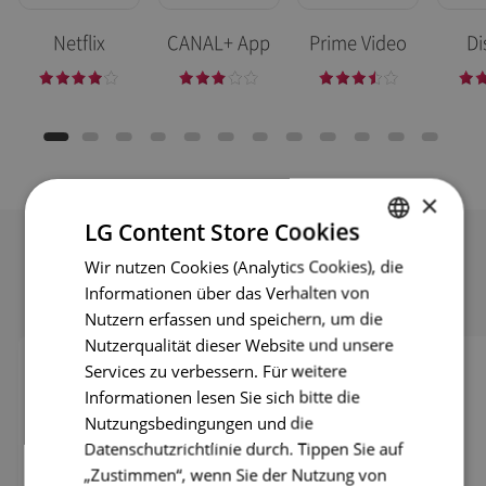
Netflix
CANAL+ App
Prime Video
Di
×
LG Content Store Cookies
Wir nutzen Cookies (Analytics Cookies), die
ENGLISH
Informationen über das Verhalten von
Eigentest und Fehlersuche
ENG
Nutzern erfassen und speichern, um die
GER
Nutzerqualität dieser Website und unsere
Services zu verbessern. Für weitere
FRE
Informationen lesen Sie sich bitte die
ITA
Nutzungsbedingungen und die
Datenschutzrichtlinie durch. Tippen Sie auf
SPA
„Zustimmen“, wenn Sie der Nutzung von
POR