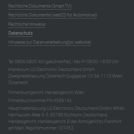
r
a
Rechtliche Dokumente
(Smart TV)
ti
o
Rechtliche Dokumente
(webOS for Automotive)
n
kr
Rechtliche Hinweise
.l
g
Datenschutz
a
p
Hinweise zur Datenverarbeitung(pc website)
p
st
v.
c
o
Tel:
0800 0800 40 (gebührenfrei) / Mo-Fr 08:00-18:00 Uhr
m
Impressum:
LG Electronics Deutschland GmbH
Zweigniederlassung Österreich Guglgasse 15/3A, 1110 Wien,
Österreich
Firmenbuchgericht: Handelsgericht Wien
E
x
Firmenbuchnummer: FN 458914z
p
i
Hauptniederlassung: LG Electronics Deutschland GmbH, Alfred-
Name
/
r
Description
Herrhausen-Allee 3-5, 65760 Eschborn, Deutschland,
a
ti
Handelsgericht: Handelsgericht B des Amtsgerichts Frankfurt
o
am Main, Registernummer: 107452
n