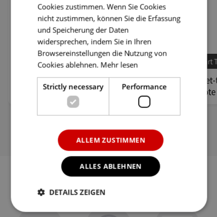
Cookies zustimmen. Wenn Sie Cookies
RUS
nicht zustimmen, können Sie die Erfassung
und Speicherung der Daten
widersprechen, indem Sie in Ihren
Browsereinstellungen die Nutzung von
Inhalte / App-Shop
Smart 
Cookies ablehnen.
Mehr lesen
Ich kann keine Apps auf dem TV
Die Set
Strictly necessary
Performance
installieren.
Remote 
ALLEM ZUSTIMMEN
ALLES ABLEHNEN
DETAILS ZEIGEN